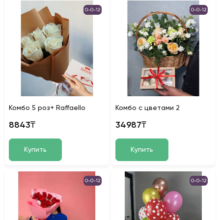
0-0-12
0-0-12
Комбо 5 роз+ Raffaello
Комбо с цветами 2
8843₸
34987₸
Купить
Купить
0-0-12
0-0-12