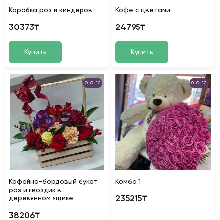
Коробка роз и киндеров
Кофе с цветами
30373₸
24795₸
Купить
Купить
0-0-12
0-0-12
Кофейно-бордовый букет
Koмбo 1
роз и гвоздик в
235215₸
деревянном ящике
38206₸