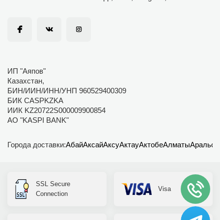
ИП "Аяпов"
Казахстан,
БИН/ИИН/ИНН/УНП 960529400309
БИК CASPKZKA
ИИК KZ20722S000009900854
АО "KASPI BANK"
Города доставки:
Абай
Аксай
Аксу
Актау
Актобе
Алматы
Аральск
SSL Secure
Visa
Connection