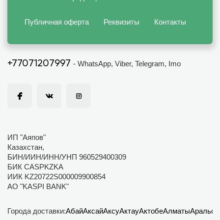
Публичная оферта
Реквизиты
Контакты
+77071207997
- WhatsApp, Viber, Telegram, Imo
ИП "Аяпов"
Казахстан,
БИН/ИИН/ИНН/УНП 960529400309
БИК CASPKZKA
ИИК KZ20722S000009900854
АО "KASPI BANK"
Города доставки:
Абай
Аксай
Аксу
Актау
Актобе
Алматы
Аральск