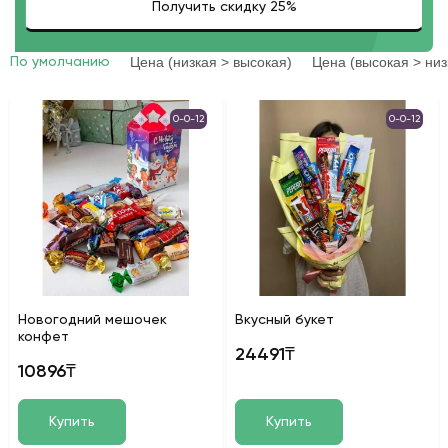
Цена (низкая > высокая)
Цена (высокая > низ
По умолчанию
0-0-12
0-0-12
Новогодний мешочек
Вкусный букет
конфет
24491₸
10896₸
Купить
Купить