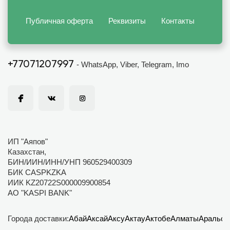
Публичная оферта
Реквизиты
Контакты
+77071207997
- WhatsApp, Viber, Telegram, Imo
ИП "Аяпов"
Казахстан,
БИН/ИИН/ИНН/УНП 960529400309
БИК CASPKZKA
ИИК KZ20722S000009900854
АО "KASPI BANK"
Города доставки:
Абай
Аксай
Аксу
Актау
Актобе
Алматы
Аральск