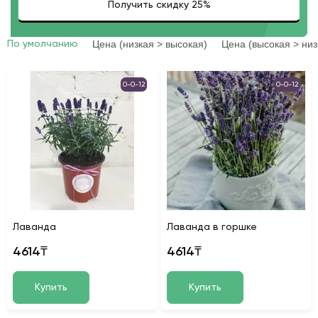
Цена (низкая > высокая)
Цена (высокая > низ
По умолчанию
0-0-12
0-0-12
Лаванда
Лаванда в горшке
4614₸
4614₸
Купить
Купить