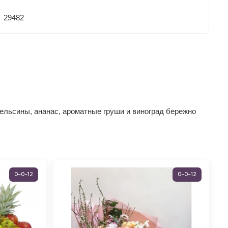
29482
пельсины, ананас, ароматные груши и виноград бережно
0-0-12
0-0-12