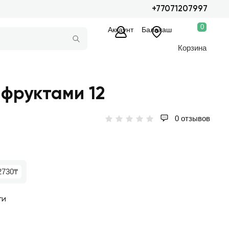
+77071207997
0
Аккаунт
Балахаш
Корзина
 фруктами 12
0 отзывов
2730₸
ги