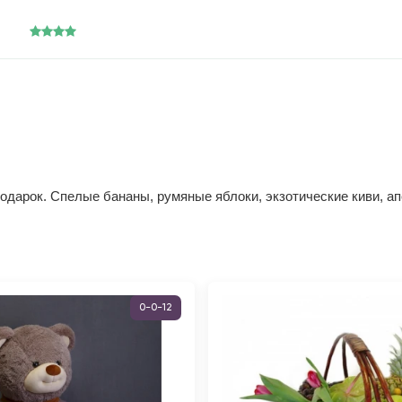
подарок. Спелые бананы, румяные яблоки, экзотические киви, а
0-0-12