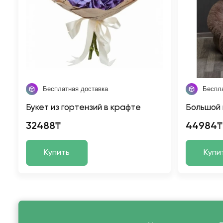
Бесплатная доставка
Беспл
Букет из гортензий в крафте
Большой
32488₸
44984₸
Купить
Купи